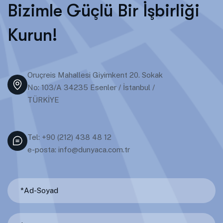
B
i
z
i
m
l
e
G
ü
ç
l
ü
B
i
r
İ
ş
b
i
r
l
i
ğ
i
K
u
r
u
n
!
Oruçreis Mahallesi Giyimkent 20. Sokak
No: 103/A 34235 Esenler / İstanbul /
TÜRKİYE
Tel: +90 (212) 438 48 12
e-posta: info@dunyaca.com.tr